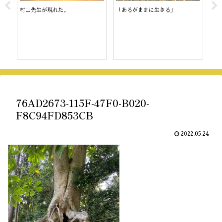
村山先生が現れた。
「あるがままに生きる」
陰
76AD2673-115F-47F0-B020-
F8C94FD853CB
2022.05.24