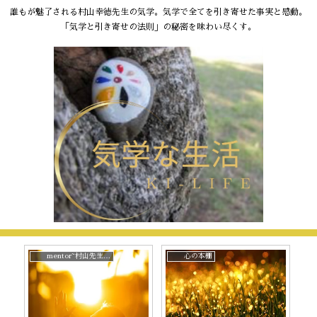
誰もが魅了される村山幸徳先生の気学。気学で全てを引き寄せた事実と感動。
「気学と引き寄せの法則」の秘密を味わい尽くす。
mentor~村山先生と。
心の本棚