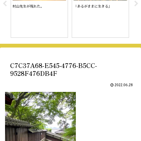
村山先生が現れた。
「あるがままに生きる」
陰
C7C37A68-E545-4776-B5CC-
9528F476DB4F
2022.06.28