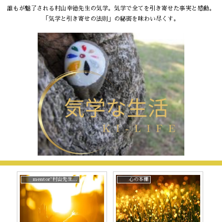
誰もが魅了される村山幸徳先生の気学。気学で全てを引き寄せた事実と感動。
「気学と引き寄せの法則」の秘密を味わい尽くす。
mentor~村山先生と。
心の本棚