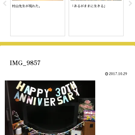
村山先生が現れた。
「あるがままに生きる」
陰
IMG_9857
2017.10.29