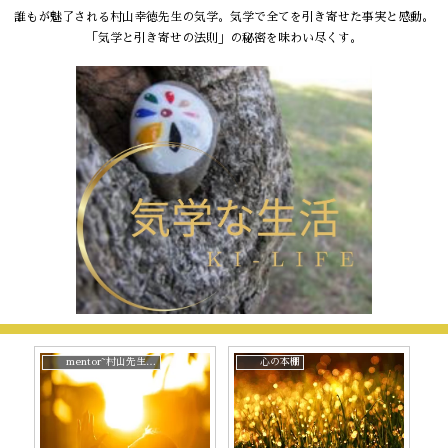
誰もが魅了される村山幸徳先生の気学。気学で全てを引き寄せた事実と感動。
「気学と引き寄せの法則」の秘密を味わい尽くす。
mentor~村山先生と。
心の本棚