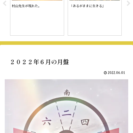
村山先生が現れた。
「あるがままに生きる」
陰
２０２２年６月の月盤
2022.06.01