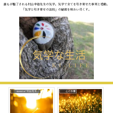
誰もが魅了される村山幸徳先生の気学。気学で全てを引き寄せた事実と感動。
「気学と引き寄せの法則」の秘密を味わい尽くす。
mentor~村山先生と。
心の本棚