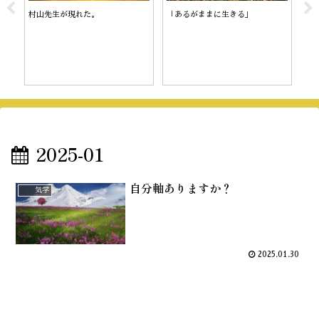
村山先生が現れた。
「あるがままに生きる」
陰
2025-01
自分軸ありますか？
気学
2025.01.30