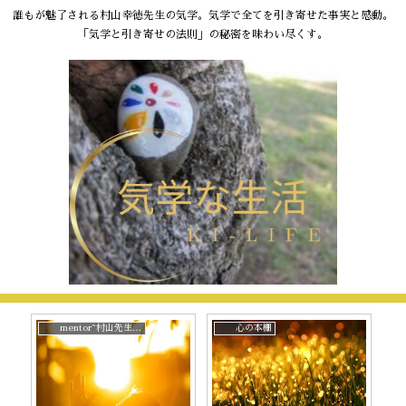
誰もが魅了される村山幸徳先生の気学。気学で全てを引き寄せた事実と感動。
「気学と引き寄せの法則」の秘密を味わい尽くす。
mentor~村山先生と。
心の本棚