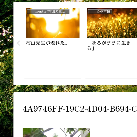
じ？
mentor~村山先生と。
心の本棚
村山先生が現れた。
「あるがままに生き
！
る」
4A9746FF-19C2-4D04-B694-