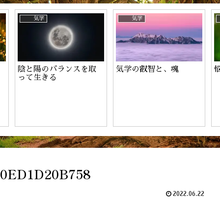
ーのお申込み
気学
気学
陰と陽のバランスを取
気学の叡智と、魂
って生きる
C0ED1D20B758
2022.06.22