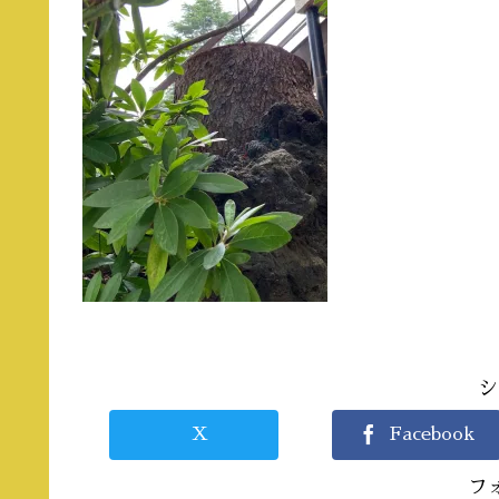
シ
X
Facebook
フ