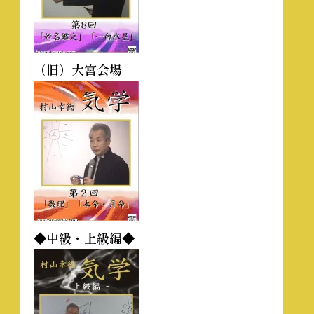
（旧）大宮会場
◆中級・上級編◆