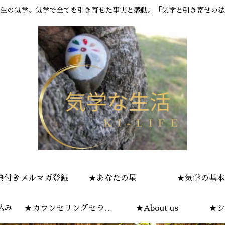
生の気学。気学で全てを引き寄せた事実と感動。「気学と引き寄せの法
典付きメルマガ登録
★あなたの星
★気学の基本
込み
★カウンセリングセラピ
★About us
★シ