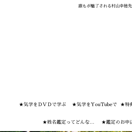
誰もが魅了される村山幸徳先
★気学をＤＶＤで学ぶ
★気学をYouTubeで
★特
★姓名鑑定ってどんな感
★鑑定のお申