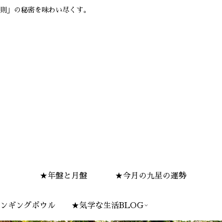
則」の秘密を味わい尽くす。
★年盤と月盤
★今月の九星の運勢
ンギングボウル
★気学な生活BLOG