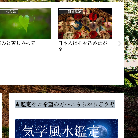
心の話
姓名鑑定
姓名鑑
悩みと苦しみの元
日本人は心を込めたが
チャン
る
★鑑定をご希望の方へこちらからどうぞ