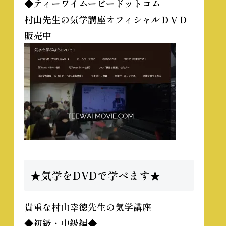
◆ティーワイムービードットコム
村山先生の気学講座オフィシャルＤＶＤ
販売中
★気学をDVDで学べます★
貴重な
村山幸徳先生の気学講座
◆初級・中級編◆