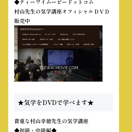
◆ティーワイムービードットコム
村山先生の気学講座オフィシャルＤＶＤ
販売中
★気学をDVDで学べます★
貴重な
村山幸徳先生の気学講座
◆初級・中級編◆