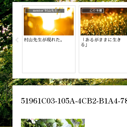
じ？
姓名鑑定
姓名鑑定
姓
日本人は心を込めたが
チャンスを見逃さない
鑑
る
51961C03-105A-4CB2-B1A4-