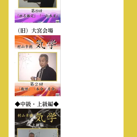
（旧）大宮会場
◆中級・上級編◆