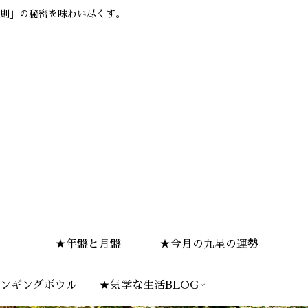
則」の秘密を味わい尽くす。
★年盤と月盤
★今月の九星の運勢
ンギングボウル
★気学な生活BLOG