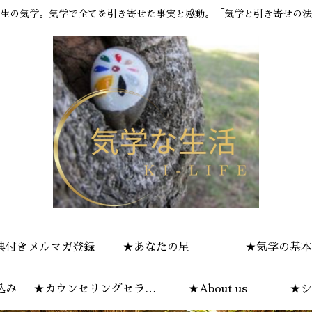
生の気学。気学で全てを引き寄せた事実と感動。「気学と引き寄せの法
典付きメルマガ登録
★あなたの星
★気学の基本
込み
★カウンセリングセラピ
★About us
★シ