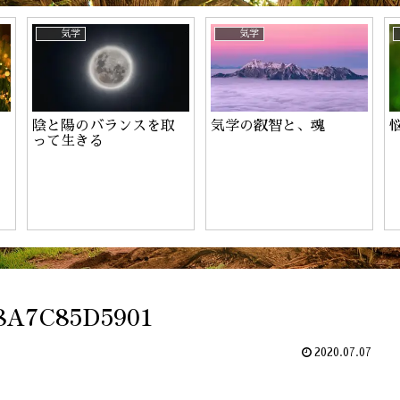
ーのお申込み
名鑑定
心の話
心の話
定士になるには？
言霊の力
見えない
78A7C85D5901
2020.07.07