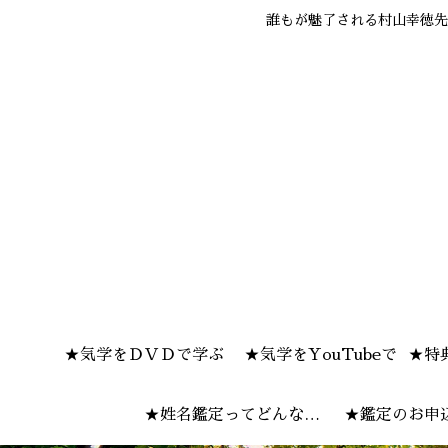
誰もが魅了される村山幸徳先
★気学をＤＶＤで学ぶ
★気学をYouTubeで
★特
★姓名鑑定ってどんな感
★鑑定のお申