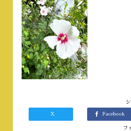
シ
X
Facebook
フ