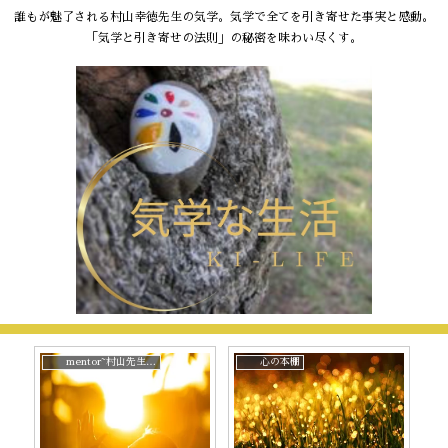
誰もが魅了される村山幸徳先生の気学。気学で全てを引き寄せた事実と感動。
「気学と引き寄せの法則」の秘密を味わい尽くす。
mentor~村山先生と。
心の本棚