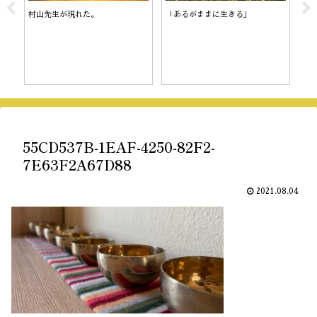
村山先生が現れた。
「あるがままに生きる」
陰
55CD537B-1EAF-4250-82F2-
7E63F2A67D88
2021.08.04