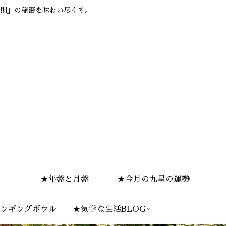
則」の秘密を味わい尽くす。
★年盤と月盤
★今月の九星の運勢
ンギングボウル
★気学な生活BLOG