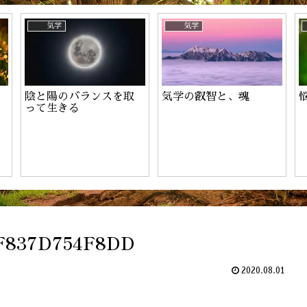
ーのお申込み
気学
気学
陰と陽のバランスを取
気学の叡智と、魂
って生きる
-F837D754F8DD
2020.08.01