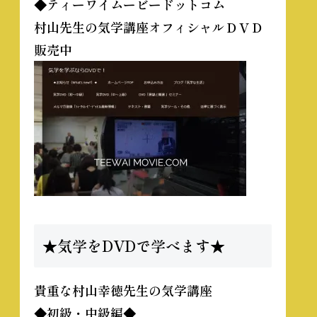
◆ティーワイムービードットコム
村山先生の気学講座オフィシャルＤＶＤ
販売中
★気学をDVDで学べます★
貴重な
村山幸徳先生の気学講座
◆初級・中級編◆