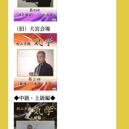
（旧）大宮会場
◆中級・上級編◆