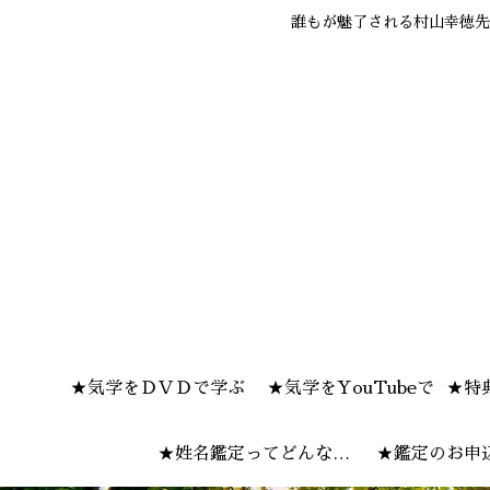
誰もが魅了される村山幸徳先
★気学をＤＶＤで学ぶ
★気学をYouTubeで
★特
★姓名鑑定ってどんな感
★鑑定のお申