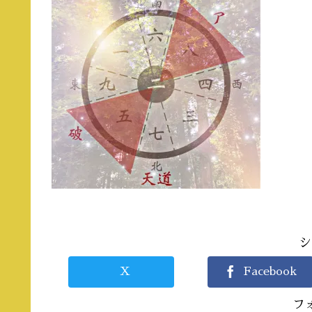
シ
X
Facebook
フ