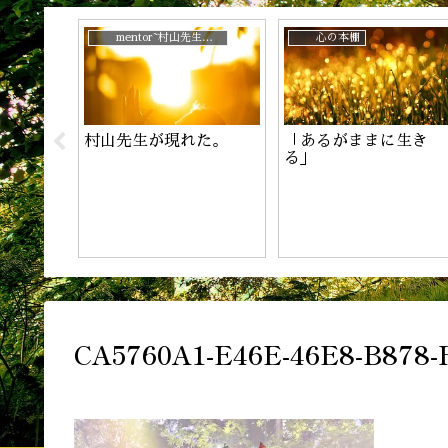
じ？
mentor~村山先生と。
心の本棚
村山先生が現れた。
「あるがままに生き
！
る」
CA5760A1-E46E-46E8-B878