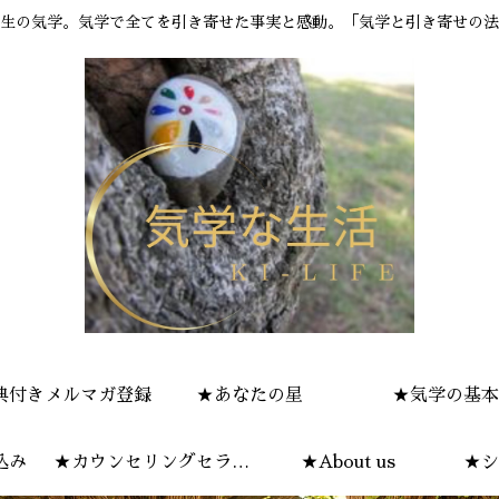
生の気学。気学で全てを引き寄せた事実と感動。「気学と引き寄せの法
典付きメルマガ登録
★あなたの星
★気学の基本
込み
★カウンセリングセラピ
★About us
★シ