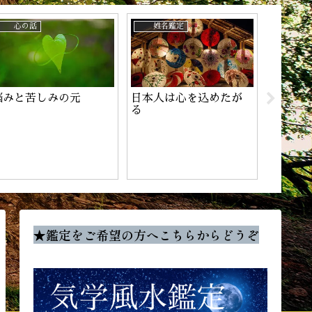
心の話
姓名鑑定
姓名鑑
悩みと苦しみの元
日本人は心を込めたが
チャン
る
★鑑定をご希望の方へこちらからどうぞ