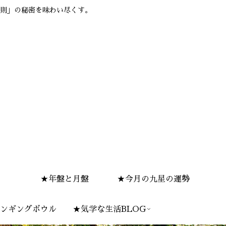
則」の秘密を味わい尽くす。
★年盤と月盤
★今月の九星の運勢
ンギングボウル
★気学な生活BLOG