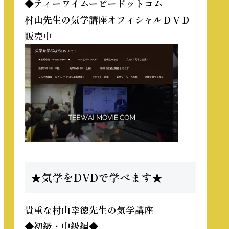
◆ティーワイムービードットコム
村山先生の気学講座オフィシャルＤＶＤ
販売中
★気学をDVDで学べます★
貴重な
村山幸徳先生の気学講座
◆初級・中級編◆