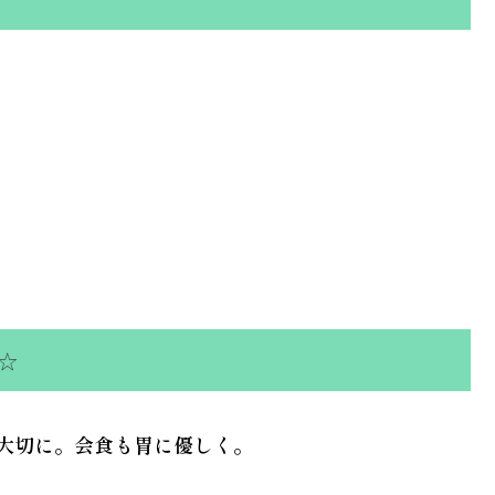
☆
を大切に。会食も胃に優しく。