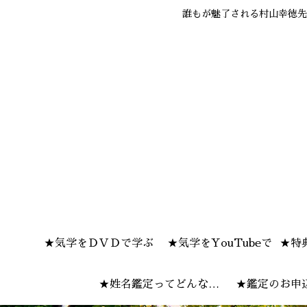
誰もが魅了される村山幸徳先
★気学をＤＶＤで学ぶ
★気学をYouTubeで
★特
★姓名鑑定ってどんな感
★鑑定のお申