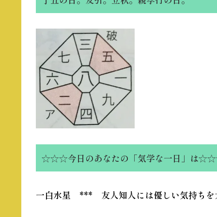
☆☆☆今日のあなたの「気学な一日」は☆☆
一白水星 *** 友人知人には優しい気持ち