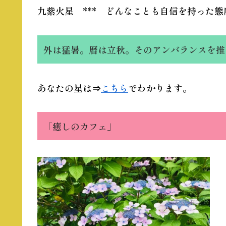
九紫火星 *** どんなことも自信を持った態
外は猛暑。暦は立秋。そのアンバランスを推
あなたの星は⇒
こちら
でわかります。
「癒しのカフェ」