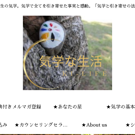
生の気学。気学で全てを引き寄せた事実と感動。「気学と引き寄せの法
典付きメルマガ登録
★あなたの星
★気学の基本
込み
★カウンセリングセラピ
★About us
★シ