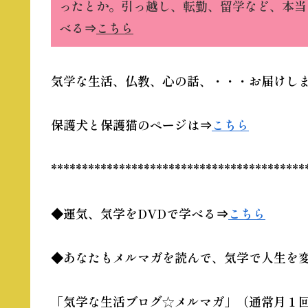
ったとか。引っ越し、転勤、留学など、本当
べる⇒
こちら
気学な生活、仏教、心の話、・・・お届けしま
保護犬と保護猫のページは⇒
こちら
*****************************************
◆運気、気学をDVDで学べる⇒
こちら
◆あなたもメルマガを読んで、
気学
で人生を
「気学な生活ブログ☆メルマガ」（通常月１