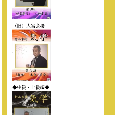
（旧）大宮会場
◆中級・上級編◆