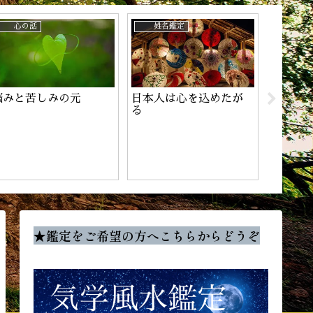
心の話
姓名鑑定
姓名鑑
悩みと苦しみの元
日本人は心を込めたが
チャン
る
★鑑定をご希望の方へこちらからどうぞ