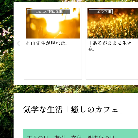
じ？
mentor~村山先生と。
心の本棚
村山先生が現れた。
「あるがままに生き
！
る」
気学な生活「癒しのカフェ」 【
丁丑の日。友引。立秋。親孝行の日。