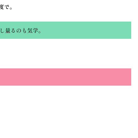
度で。
し量るのも気学。