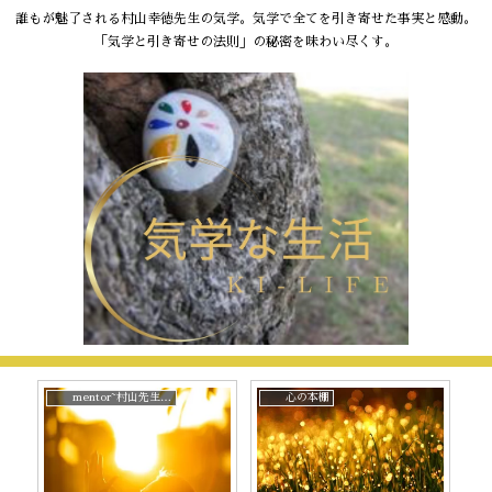
誰もが魅了される村山幸徳先生の気学。気学で全てを引き寄せた事実と感動。
「気学と引き寄せの法則」の秘密を味わい尽くす。
mentor~村山先生と。
心の本棚