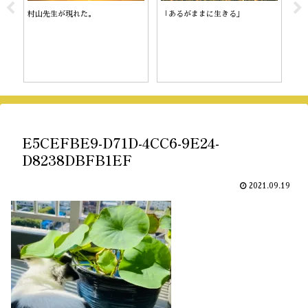
村山先生が現れた。
「あるがままに生きる」
陰
E5CEFBE9-D71D-4CC6-9E24-
D8238DBFB1EF
2021.09.19