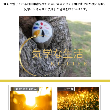
誰もが魅了される村山幸徳先生の気学。気学で全てを引き寄せた事実と感動。
「気学と引き寄せの法則」の秘密を味わい尽くす。
mentor~村山先生と。
心の本棚