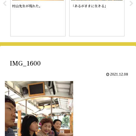
村山先生が現れた。
「あるがままに生きる」
陰
IMG_1600
2021.12.08