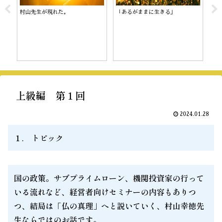
村山先生が現れた。
「あるがままに生きる」
陰
上級編 第１回
2024.01.28
１. トピック
国の政策。サブプライムローン、機関投資家の行って
いる流れなど、経営者向けセミナーの内容もありつ
つ、結局は「仏の真理」へと説いていく、村山幸徳先
生ならではのお話です。