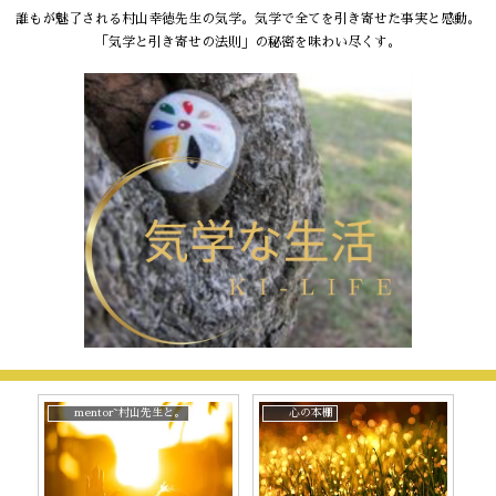
誰もが魅了される村山幸徳先生の気学。気学で全てを引き寄せた事実と感動。
「気学と引き寄せの法則」の秘密を味わい尽くす。
mentor~村山先生と。
心の本棚