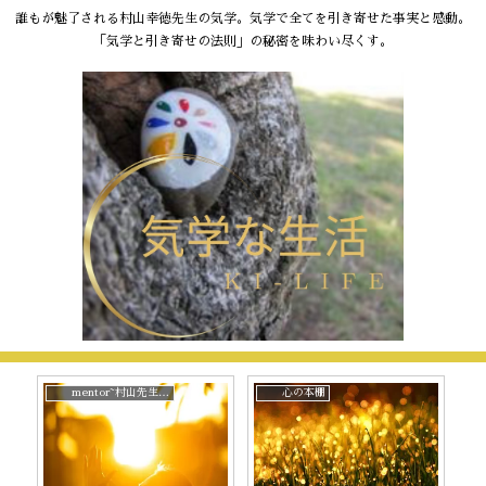
誰もが魅了される村山幸徳先生の気学。気学で全てを引き寄せた事実と感動。
「気学と引き寄せの法則」の秘密を味わい尽くす。
mentor~村山先生と。
心の本棚