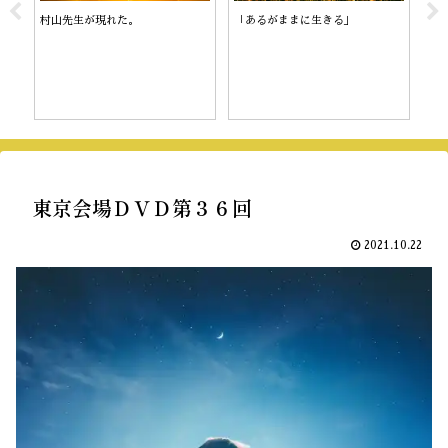
村山先生が現れた。
「あるがままに生きる」
陰
東京会場ＤＶＤ第３６回
2021.10.22