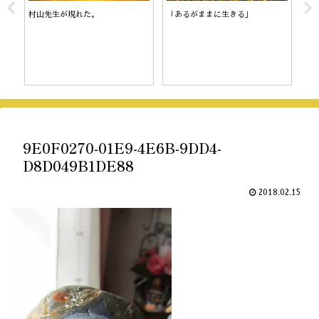
村山先生が現れた。
「あるがままに生きる」
陰
9E0F0270-01E9-4E6B-9DD4-
D8D049B1DE88
2018.02.15