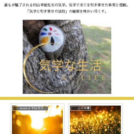
誰もが魅了される村山幸徳先生の気学。気学で全てを引き寄せた事実と感動。
「気学と引き寄せの法則」の秘密を味わい尽くす。
mentor~村山先生と。
心の本棚