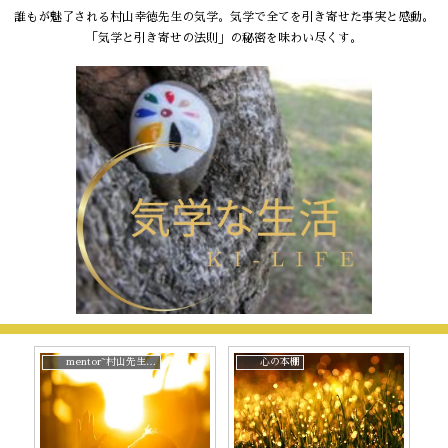
誰もが魅了される村山幸徳先生の気学。気学で全てを引き寄せた事実と感動。
「気学と引き寄せの法則」の秘密を味わい尽くす。
mentor~村山先生と。
心の本棚