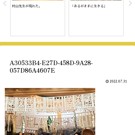
村山先生が現れた。
「あるがままに生きる」
陰
A30533B4-E27D-458D-9A28-
057D86A4607E
2022.07.31