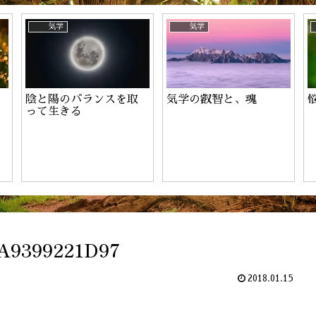
ーのお申込み
気学
気学
陰と陽のバランスを取
気学の叡智と、魂
って生きる
1A9399221D97
2018.01.15