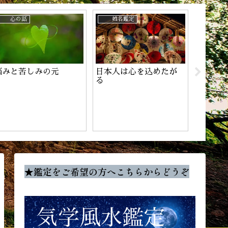
心の話
姓名鑑定
姓名鑑
悩みと苦しみの元
日本人は心を込めたが
チャン
る
★鑑定をご希望の方へこちらからどうぞ