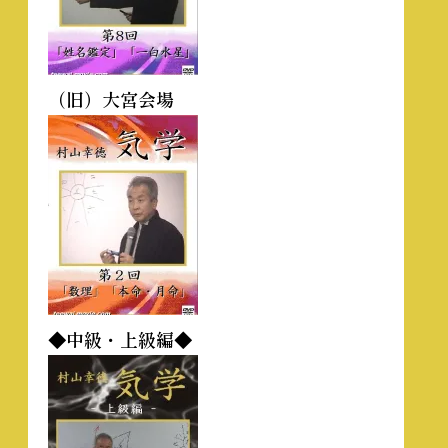
（旧）大宮会場
◆中級・上級編◆