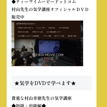
◆ティーワイムービードットコム
村山先生の気学講座オフィシャルＤＶＤ
販売中
★気学をDVDで学べます★
貴重な
村山幸徳先生の気学講座
◆初級・中級編◆