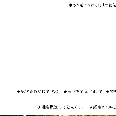
誰もが魅了される村山幸徳先
★気学をＤＶＤで学ぶ
★気学をYouTubeで
★特
★姓名鑑定ってどんな感
★鑑定のお申