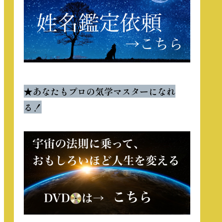
★
あなたもプロの気学マスターになれ
る！