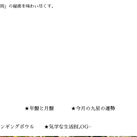
則」の秘密を味わい尽くす。
★年盤と月盤
★今月の九星の運勢
ンギングボウル
★気学な生活BLOG