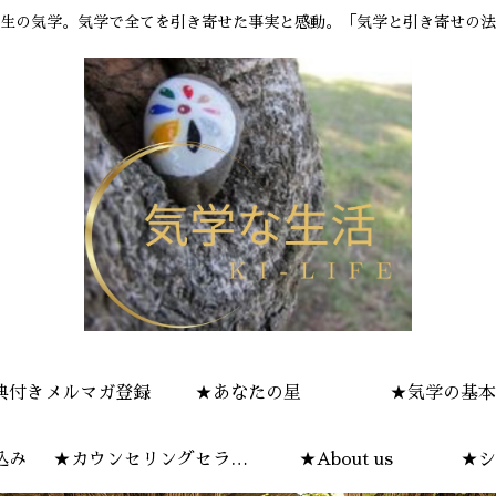
生の気学。気学で全てを引き寄せた事実と感動。「気学と引き寄せの法
典付きメルマガ登録
★あなたの星
★気学の基本
込み
★カウンセリングセラピ
★About us
★シ