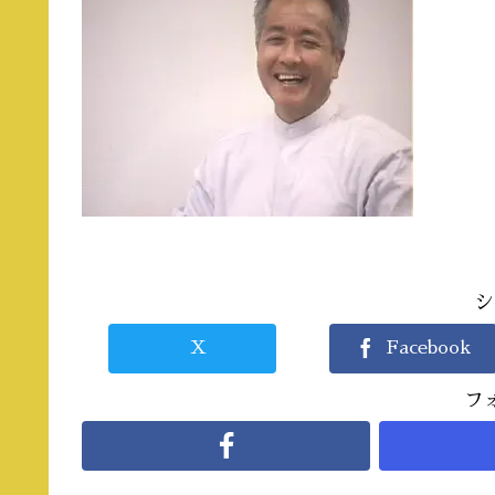
シ
X
Facebook
フ