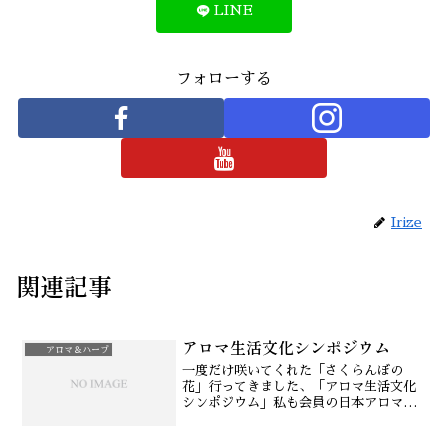
LINE
フォローする
Irize
関連記事
アロマ生活文化シンポジウム
アロマ＆ハーブ
一度だけ咲いてくれた「さくらんぼの
花」行ってきました、「アロマ生活文化
シンポジウム」私も会員の日本アロマ環
境協会が主催するイベントです。今回は
「アロマ環境の贈り物 ワインを味わ