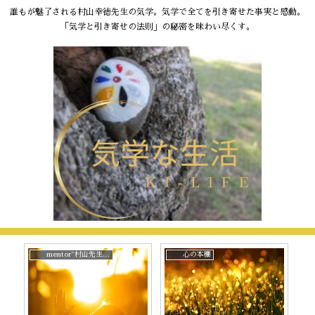
誰もが魅了される村山幸徳先生の気学。気学で全てを引き寄せた事実と感動。
「気学と引き寄せの法則」の秘密を味わい尽くす。
mentor~村山先生と。
心の本棚