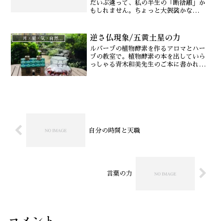
だいぶ違って、私の半生の「断捨離」か
もしれません。ちょっと大袈裟かな
あ・・・。断捨離には、現在も過去も未
来も変えていく力があります。もともと
逆さ仏現象/五黄土星の力
掃除が趣味のような私ですが（笑）、長
月・星・気・自然治癒力
年の子育てしながらの会社勤め...
ルバーブの植物酵素を作るアロマとハー
ブの教室で。植物酵素の本を出していら
っしゃる青木和美先生のご本に書かれて
いる、逆さ仏現象のお話を聞きました。
ご存じですか？山梨県上野原市の長寿
村・棡原は、町から離れた山間の急こう
配の斜面にあるため稲作もま...
自分の時間と天職
言葉の力
コメント