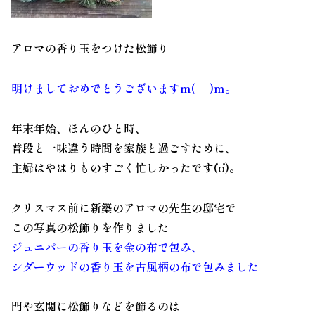
アロマ
の香り玉をつけた松飾り
明けましておめでとうございますm(__)m。
年末年始、ほんのひと時、
普段と一味違う時間を家族と過ごすために、
主婦はやはりものすごく忙しかったです(゜o゜)。
クリスマス前に新築の
アロマ
の先生の邸宅で
この写真の
松飾りを
作りました
ジュニパーの香り玉を金の布で包み、
シダーウッドの香り玉を古風柄の布で包みました
門や玄関に松飾りなどを飾るのは