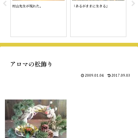
村山先生が現れた。
「あるがままに生きる」
陰
アロマの松飾り
2009.01.04
2017.09.03