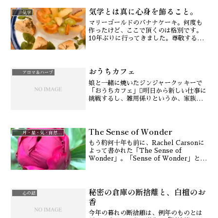
う」というテーマで、ワインの試飲もあ
気学とは真に心身を飾ること。
るというので、アロマもワイン...
気学
マリーゴールドのバナナケーキ。何度も
作ったけど、ここで頂くのは格別です。
10年ぶりに行ってきました。尊敬するご
夫妻が開いているご自宅でのダッチオー
ブン。お庭も、ダッチオーブンも、その
ブーケガルニも、全てが手作り。その前
おうちカフェ
に10年程、こちらでア...
アロマ＆ハーブ
娘と一緒に焼いたジンジャークッキーで
「おうちカフェ」明日から新しい仕事に
挑戦するし、雑用係りというか、家族の
接着剤的役割の強い母の私は息子の受験
もあり、毎日、予定組むのが大変そんな
中、ちょっとジンジャークッキーを焼い
The Sense of Wonder
て娘との時間を楽しみま...
月・星・気・自然治癒力
もう約何十年も前に、Rachel Carsonに
よって書かれた「The Sense of
Wonder」。「Sense of Wonder」と
は、「神秘さや不思議さに目をみはる感
性」自然を目の前にして「子供たちの世
界はいつもそんなわくわくし...
秘密の倉庫の断捨離と、白檀のお
心の話
香
今年の暮れの断捨離は、例年のものとは