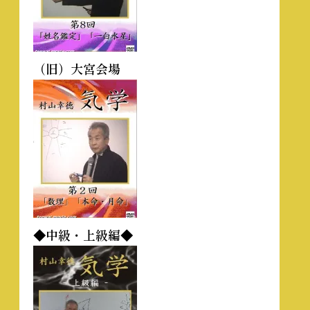
（旧）大宮会場
◆中級・上級編◆