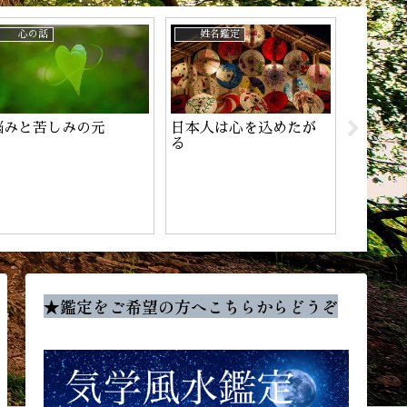
心の話
姓名鑑定
姓名鑑
悩みと苦しみの元
日本人は心を込めたが
チャン
る
★鑑定をご希望の方へこちらからどうぞ