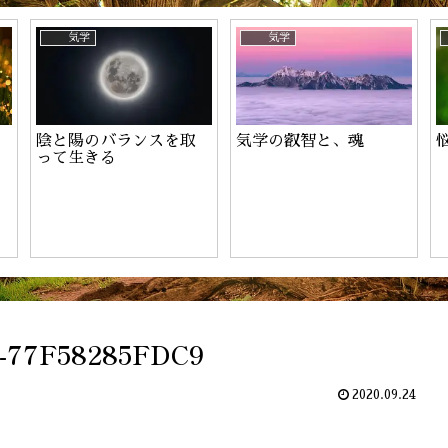
ーのお申込み
気学
気学
陰と陽のバランスを取
気学の叡智と、魂
って生きる
-77F58285FDC9
2020.09.24