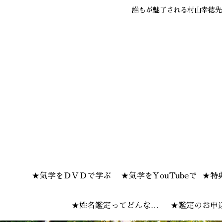
誰もが魅了される村山幸徳先
★気学をＤＶＤで学ぶ
★気学をYouTubeで
★特
★姓名鑑定ってどんな感
★鑑定のお申