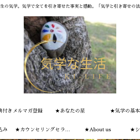
生の気学。気学で全てを引き寄せた事実と感動。「気学と引き寄せの法
典付きメルマガ登録
★あなたの星
★気学の基本
込み
★カウンセリングセラピ
★About us
★シ