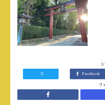
シ
X
Facebook
フ