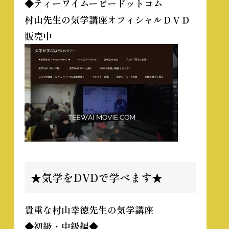
◆ティーワイムービードットコム
村山先生の気学講座オフィシャルＤＶＤ
販売中
★気学をDVDで学べます★
貴重な
村山幸徳先生の気学講座
◆初級・中級編◆