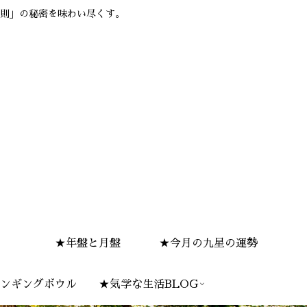
則」の秘密を味わい尽くす。
★年盤と月盤
★今月の九星の運勢
ンギングボウル
★気学な生活BLOG