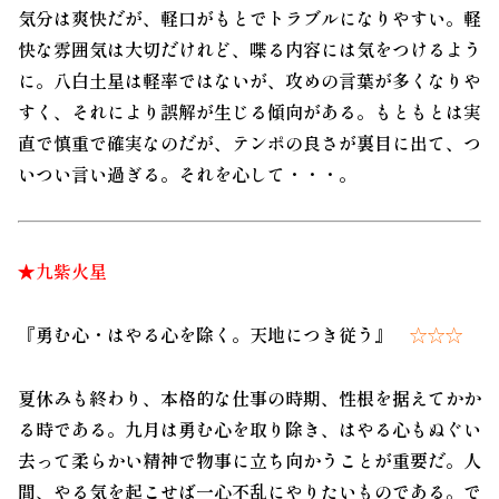
気分は爽快だが、軽口がもとでトラブルになりやすい。軽
快な雰囲気は大切だけれど、喋る内容には気をつけるよう
に。八白土星は軽率ではないが、攻めの言葉が多くなりや
すく、それにより誤解が生じる傾向がある。もともとは実
直で慎重で確実なのだが、テンポの良さが裏目に出て、つ
いつい言い過ぎる。それを心して・・・。
★九紫火星
『勇む心・はやる心を除く。天地につき従う』
☆☆☆
夏休みも終わり、本格的な仕事の時期、性根を据えてかか
る時である。九月は勇む心を取り除き、はやる心もぬぐい
去って柔らかい精神で物事に立ち向かうことが重要だ。人
間、やる気を起こせば一心不乱にやりたいものである。で