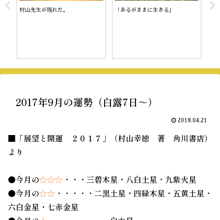
村山先生が現れた。
「あるがままに生きる」
陰
2017年9月の運勢（白露7日～）
2018.04.21
■「展望と開運 ２０１７」（村山幸徳 著 角川書店）
より
●今月の
☆☆☆
・・・三碧木星・八白土星・九紫火星
●今月の
☆☆
・・・・・二黒土星・四緑木星・五黄土星・
六白金星・七赤金星