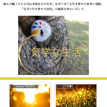
誰もが魅了される村山幸徳先生の気学。気学で全てを引き寄せた事実と感動。
「気学と引き寄せの法則」の秘密を味わい尽くす。
mentor~村山先生と。
心の本棚