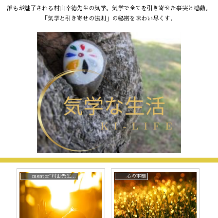
誰もが魅了される村山幸徳先生の気学。気学で全てを引き寄せた事実と感動。
「気学と引き寄せの法則」の秘密を味わい尽くす。
mentor~村山先生と。
心の本棚