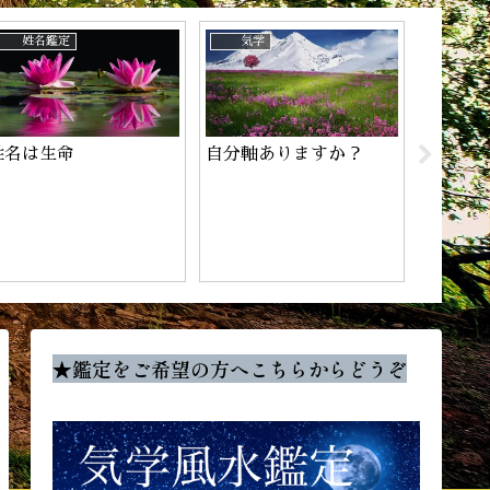
姓名鑑定
気学
気学
姓名は生命
自分軸ありますか？
家相と
える
★鑑定をご希望の方へこちらからどうぞ