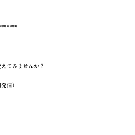
*******
変えてみませんか？
回発信）
。