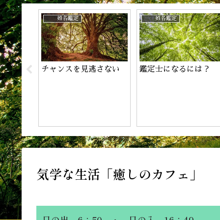
じ？
姓名鑑定
姓名鑑定
めたが
チャンスを見逃さない
鑑定士になるには？
気学な生活「癒しのカフェ」 【
日の出 6：50 ・ 日の入 16：49