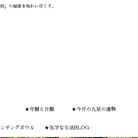
則」の秘密を味わい尽くす。
★年盤と月盤
★今月の九星の運勢
ンギングボウル
★気学な生活BLOG