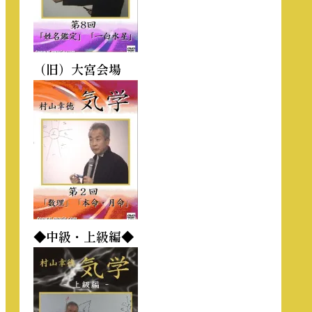
（旧）大宮会場
◆中級・上級編◆