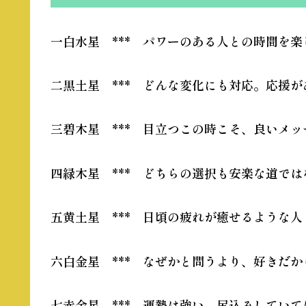
一白水星 *** パワーのある人との時間を楽
二黒土星 *** どんな変化にも対応。応援が
三碧木星 *** 目立つこの時こそ、良いメ
四緑木星 *** どちらの選択も安楽な道で
五黄土星 *** 日頃の疲れが癒せるような
六白金星 *** なぜかと問うより、好きだ
七赤金星 *** 運勢は強い。尻込みしてい