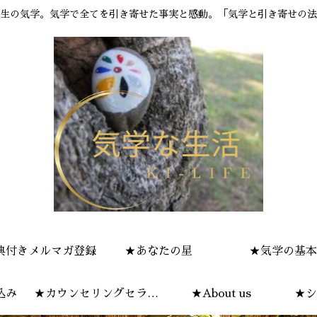
生の気学。気学で全てを引き寄せた事実と感動。「気学と引き寄せの法
典付きメルマガ登録
★あなたの星
★気学の基本
込み
★カウンセリングセラピ
★About us
★シ