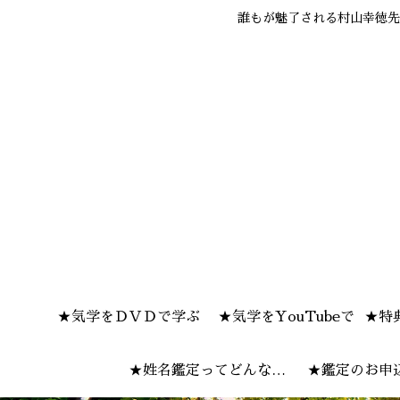
誰もが魅了される村山幸徳先
★気学をＤＶＤで学ぶ
★気学をYouTubeで
★特
★姓名鑑定ってどんな感
★鑑定のお申