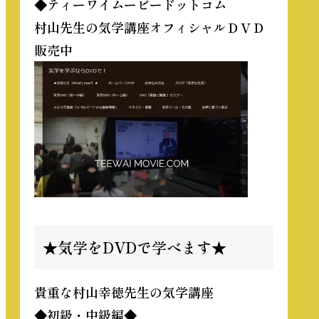
◆ティーワイムービードットコム
村山先生の気学講座オフィシャルＤＶＤ
販売中
★気学をDVDで学べます★
貴重な
村山幸徳先生の気学講座
◆初級・中級編◆