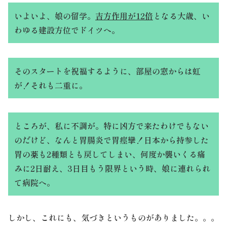
いよいよ、娘の留学。
吉方作用
が12倍
となる
大歳
、い
わゆる
建設方位
でドイツへ。
そのスタートを祝福するように、部屋の窓からは虹
が！それも二重に。
ところが、私に不調が。特に凶方で来たわけでもない
のだけど、なんと胃腸炎で胃痙攣！日本から持参した
胃の薬も2種類とも戻してしまい、何度か襲いくる痛
みに2日耐え、3日目もう限界という時、娘に連れられ
て病院へ。
しかし、これにも、気づきというものがありました。。。