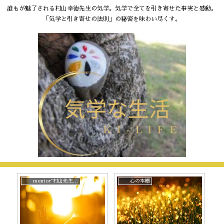
誰もが魅了される村山幸徳先生の気学。気学で全てを引き寄せた事実と感動。
「気学と引き寄せの法則」の秘密を味わい尽くす。
mentor~村山先生と。
心の本棚