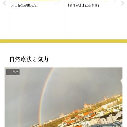
村山先生が現れた。
「あるがままに生きる」
陰
自然療法と気力
気学