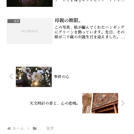
オンになっている羽生結弦さん。その信
じられないような類まれなるレベルのス
ケート技術と美しい演技には、日本のみ
母親の期限。
ならず世界中の人々を感動の渦に巻き込
気学
んできました。羽生結弦さんの星を気学
この写真、娘が編んでくれたハンギング
で鑑てみると・・・
にグリーンを飾っています。先日、その
娘が二十歳のお誕生日を迎えました。長
男は既に社会人で、昨年ブログにも書き
ましたが、一人暮らしをするというの
で、気学な生活者（笑）としてはもちろ
ん、吉方位を取って一人暮ら...
参拝の心
天文時計の音と、心の悲鳴。
ホーム
気学