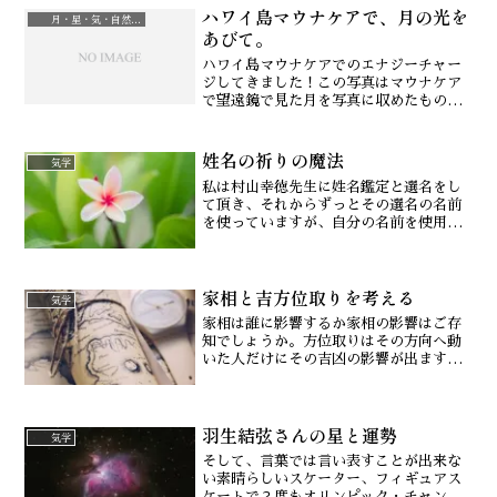
ハワイ島マウナケアで、月の光を
の決心をしました。（⇒気学を学ぶ）そ
月・星・気・自然治癒力
れからこのたった１年で、...
あびて。
ハワイ島マウナケアでのエナジーチャー
ジしてきました！この写真はマウナケア
で望遠鏡で見た月を写真に収めたもの。
クレーターまではっきり！感動の１枚で
す。マウナケアとはハワイ語で、「白い
姓名の祈りの魔法
山」という意味です。冬には山頂が雪で
気学
覆われることからこの名が...
私は村山幸徳先生に姓名鑑定と選名をし
て頂き、それからずっとその選名の名前
を使っていますが、自分の名前を使用す
る度に、心の中で「この名の通りの人で
あること」を祈ります。だから、この２
０年何度祈ってきたのかわからないほど
家相と吉方位取りを考える
です。それは祈りを繰り返すことで引き
気学
寄せる力、魔法です。
家相は誰に影響するか家相の影響はご存
知でしょうか。方位取りはその方向へ動
いた人だけにその吉凶の影響が出ます
が、家相はそこへ住む人（75日以上）全
員に影響が出ます。そこが動きを伴う方
位取りと違うところで、家相はそこに住
羽生結弦さんの星と運勢
む生命、ペットたちにも影...
気学
そして、言葉では言い表すことが出来な
い素晴らしいスケーター、フィギュアス
ケートで２度もオリンピック・チャンピ