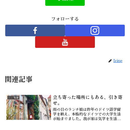
フォローする
Irize
関連記事
立ち寄った場所にもある、引き寄
気学
せ。
雨の日のランチ娘は昨年のドイツ語学留
学を終え、本格的なドイツでの大学生活
が始まりました。我が家は気学を生活に
取り入れて楽しんでいるので、まずは吉
方で留学出来ると見込んでからの受験へ