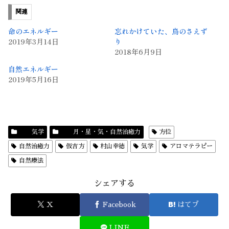
関連
命のエネルギー
忘れかけていた、鳥のさえず
2019年3月14日
り
2018年6月9日
自然エネルギー
2019年5月16日
気学
月・星・気・自然治癒力
方位
自然治癒力
仮吉方
村山幸徳
気学
アロマテラピー
自然療法
シェアする
X
Facebook
はてブ
LINE