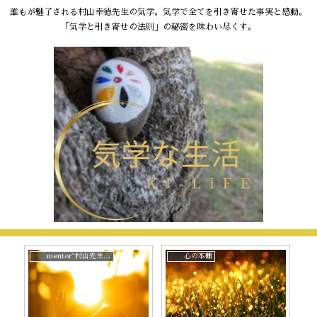
誰もが魅了される村山幸徳先生の気学。気学で全てを引き寄せた事実と感動。
「気学と引き寄せの法則」の秘密を味わい尽くす。
mentor~村山先生と。
心の本棚