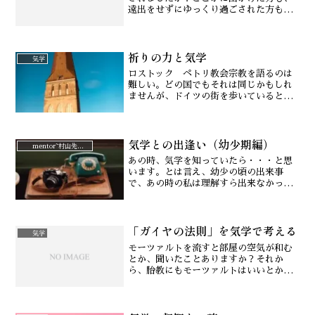
遠出をせずにゆっくり過ごされた方も、
たっぷりとエネルギーをチャージ出来ま
したでしょうか？我が家は、毎年GWは
「出かけない派」です（笑）。そして、
祈りの力と気学
GWではなく、「DW」、...
気学
ロストック ペトリ教会宗教を語るのは
難しい。どの国でもそれは同じかもしれ
ませんが、ドイツの街を歩いていると、
たくさんの教会と音楽に出会います。そ
れってとても素敵なこと、心の豊かさを
感じます。私の実家は仏教、真言宗です
気学との出逢い（幼少期編）
が、しっかりとした仏教の...
mentor~村山先生と。
あの時、気学を知っていたら・・・と思
います。とは言え、幼少の頃の出来事
で、あの時の私は理解すら出来なかった
ことですが。しかし、そこに「何か」不
思議な法則が働いているのを感じまし
た。
「ガイヤの法則」を気学で考える
気学
モーツァルトを流すと部屋の空気が和む
とか、聞いたことありますか？それか
ら、胎教にもモーツァルトはいいとか。
実際はモーツァルトに限らず音楽療法と
いうように音楽は人の心にも、動植物に
も、そして空間にも影響があるのです。