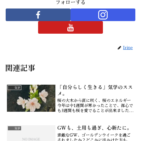
フォローする
Irize
関連記事
「自分らしく生きる」気学のスス
気学
メ。
桜の大木から直に咲く、桜のエネルギー
今年は中1週間が寒かったことで、都心で
も3週間も桜を愛でることが出来ました。
満開の週末、あたたかな桜日和、お花見
をする人々の上をはらはらと桜は少しず
GWも、土用も過ぎ、心新たに。
つ散っていましたね。そんな自然がくれ
気学
た感動の中、素直な気...
素敵なGW、ゴールデンウイークを過ご
されましたか？どこかに出かけた方も、