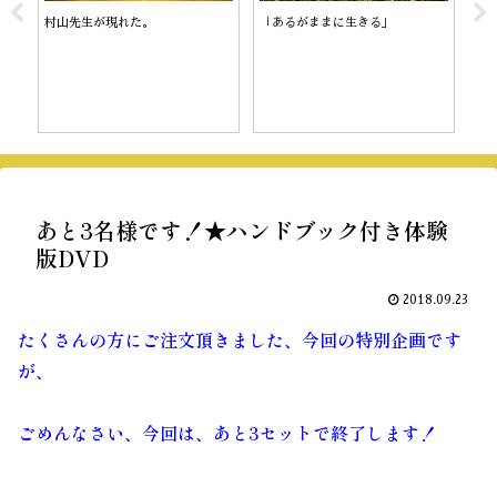
村山先生が現れた。
「あるがままに生きる」
陰
あと3名様です！★ハンドブック付き体験
版DVD
2018.09.23
たくさんの方にご注文頂きました、今回の特別企画です
が、
ごめんなさい、今回は、あと3セットで終了します！