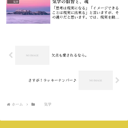
気学の叡智と、魂
それに思いを馳せるようなこ...
気学
「思考は現実になる」「イメージできる
ことは現実に出来る」と言いますが、そ
の通りだと思います。では、現実を動か
すのは気学ではなく、思考なのか？がっ
がりさせるようですが、そうとも言えま
す。例えば「かけこみ乗車の法則」って
ご存知ですか？
欠点も愛されるなら。
さすが！ラッキーナンバー♪
ホーム
気学