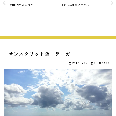
村山先生が現れた。
「あるがままに生きる」
陰
サンスクリット語「ラーガ」
2017.12.27
2018.04.22