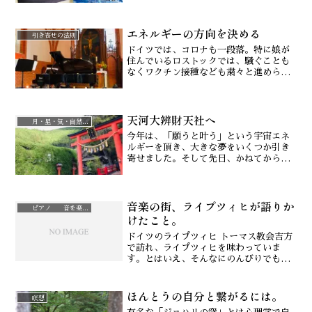
てくれる映画です。「気学な生活」の私
も、この龍村仁監督のこの映画の「第一
エネルギーの方向を決める
番」感動し、第一番から第...
引き寄せの法則
ドイツでは、コロナも一段落。特に娘が
住んでいるロストックでは、騒ぐことも
なくワクチン接種なども粛々と進めら
れ、今では何事もなかったかのように落
ち着いた「音楽の街」に戻っています。
娘が通う音大では、この夏も学内の室内
天河大辨財天社へ
楽コンクールがあり、娘のバ...
月・星・気・自然治癒力
今年は、「願うと叶う」という宇宙エネ
ルギーを頂き、大きな夢をいくつか引き
寄せました。そして先日、かねてから望
んでいた、奈良の天河大辨財天社へ行く
ことが出来ました。ここは、知る人ぞ知
る、「神様から呼ばれないと行くことが
音楽の街、ライプツィヒが語りか
出来ない神社」として有名...
ピアノ 音を楽しむ
けたこと。
ドイツのライプツィヒ トーマス教会吉方
で訪れ、ライプツィヒを味わっていま
す。とはいえ、そんなにのんびりでもな
く、娘のドイツ留学手続きで結構忙しい
💦さて、このトーマス教会は、13世紀創
ほんとうの自分と繋がるには。
建。バッハが1723年にトーマス教会少年
瞑想
合唱団の音楽監督カ...