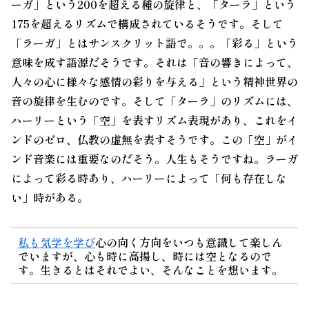
ーガ」という200を超える種の旋律と、「ターラ」という
175を超えるリズムで構成されているそうです。そして
「ラーガ」とは
サンスクリット語
で。。。
「彩る」という
意味を成す語源だそうです。それは「音の響きによって、
人々の心に様々な感情の彩りを与える」という
精神世界
の
音の旋律を生むのです。そして「ターラ」のリズムには、
ハーリーという「空」を表すリズム表現があり、これをイ
ンドのゼロ、仏教の虚無を表すそうです。この「空」がイ
ンド音楽には重要なのだそう。人生もそうですね。ラーガ
によって彩る時あり、ハーリーによって「何も存在しな
い」時がある。
私も気学を学び
心の向く方向をいつも意識して楽しん
でいますが、心も時に高揚し、時には空となるので
す。生きるとはそれでよい、そんなことを想います。