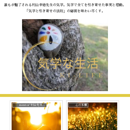
誰もが魅了される村山幸徳先生の気学。気学で全てを引き寄せた事実と感動。
「気学と引き寄せの法則」の秘密を味わい尽くす。
mentor~村山先生と。
心の本棚