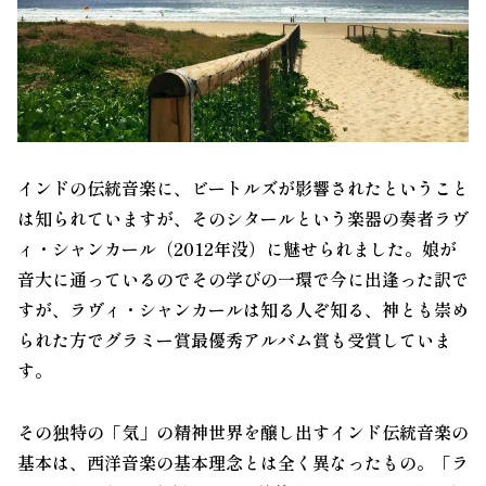
インド
の伝統音楽に、
ビートルズ
が影響されたということ
は知られていますが、そのシタールという楽器の奏者ラヴ
ィ・シャンカール（2012年没）に魅せられました。娘が
音大に通っているのでその学びの一環で今に出逢った訳で
すが、ラヴィ・シャンカールは知る人ぞ知る、神とも崇め
られた方でグラミー賞最優秀アルバム賞も受賞していま
す。
その独特の「気」の
精神世界
を醸し出すインド伝統音楽の
基本は、西洋音楽の基本理念とは全く異なったもの。「ラ