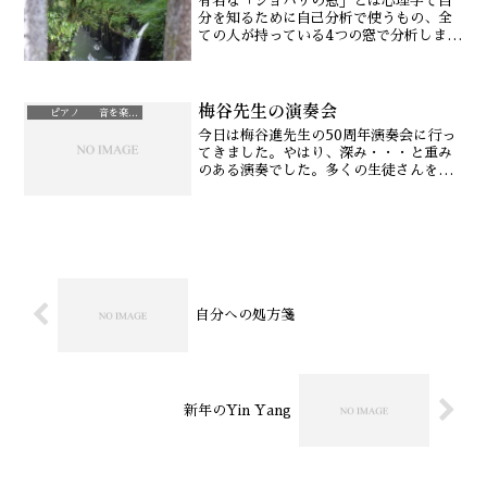
有名な「ジョハリの窓」とは心理学で自
分を知るために自己分析で使うもの、全
ての人が持っている4つの窓で分析しま
す。4つの窓とは、「開放の窓」「盲点の
窓」「秘密の窓」「未知の窓」です。そ
して、人それぞれが同じではない違う窓
梅谷先生の演奏会
を持っています。この四...
ピアノ 音を楽しむ
今日は梅谷進先生の50周年演奏会に行っ
てきました。やはり、深み・・・と重み
のある演奏でした。多くの生徒さんを持
ち、ピアニストへと育てた先生の歴史と
いうものを垣間見たような気がしまし
た。普段、息子のブラスバンドと、娘の
ピアノ関係で、色々なコン...
自分への処方箋
新年のYin Yang