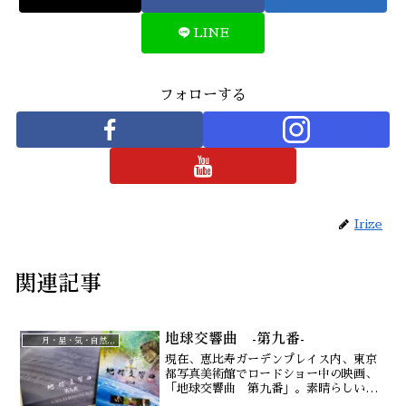
LINE
フォローする
Irize
関連記事
地球交響曲 -第九番-
月・星・気・自然治癒力
現在、恵比寿ガーデンプレイス内、東京
都写真美術館でロードショー中の映画、
「地球交響曲 第九番」。素晴らしい！
「何が、大切か？」をあなたに訴えかけ