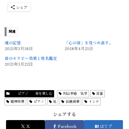
シェア
関連
魂の記憶
「心の音」を見つめ直す。
2021年3月18日
2018年4月21日
音のセラピー効果と姓名鑑定
2021年3月22日
ピアノ 音を楽しむ
村山幸徳 気学
言霊
精神世界
ピアノ
気
伝統音楽
インド
シェアする
X
Facebook
はてブ