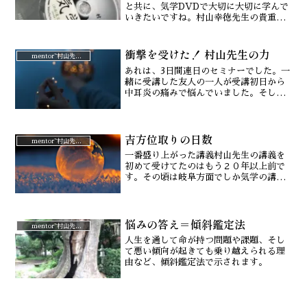
と共に、気学DVDで大切に大切に学んで
いきたいですね。村山幸徳先生の貴重な
気学DVDは⇒こちらで販売されていま
す。
衝撃を受けた！ 村山先生の力
mentor~村山先生と。
あれは、3日間連日のセミナーでした。一
緒に受講した友人の一人が受講初日から
中耳炎の痛みで悩んでいました。そして2
日目も痛みが増し、3日目最終日さらに悪
化。でも最終日も受講したかった彼女
は、「抗生剤をもらったから、これで今
吉方位取りの日数
日一日頑張る。と私に話していたところ
mentor~村山先生と。
でした。
一番盛り上がった講義村山先生の講義を
初めて受けてたのはもう２０年以上前で
す。その頃は岐阜方面でしか気学の講座
を開いていらっしゃらなかった村山先生
にお願いして東京の王子駅前で気学講座
が始まりました。その時、第一回目は私
悩みの答え＝傾斜鑑定法
たち夫婦を含め７名だけの...
mentor~村山先生と。
人生を通して命が持つ問題や課題、そし
て悪い傾向が起きても乗り越えられる理
由など、傾斜鑑定法で示されます。