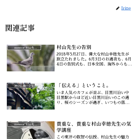
Irize
関連記事
村山先生の告別
mentor~村山先生と。
2018年5月27日、偉大な村山幸徳先生が
旅立たれました。6月3日のお通夜も、6月
4日の告別式も、日本全国、海外からも多
くの方が、村山先生とのお別れにいらし
ていました。いつも笑顔で、キャリーバ
ッグをコロコロと、全国を回られていら
「伝える」ということ。
した村山先生...
神社仏閣の空気
いま人気のカフェが並ぶ、目黒川沿い中
目黒駅からほど近い目黒川沿いのこの通
り、桜のシーズンが過ぎ、いつもの落ち
着いた雰囲気が戻ってきました。しか
し、ここも外国の方が多いですね。むか
し、私がこの近くで働いていたころは、
貴重な、貴重な村山幸徳先生の気
普通の都会の街だったのに、...
mentor~村山先生と。
学講座
この東洋の叡智の伝授、村山先生の魅力