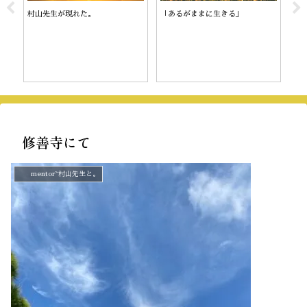
村山先生が現れた。
「あるがままに生きる」
陰
修善寺にて
mentor~村山先生と。