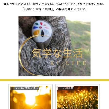
誰もが魅了される村山幸徳先生の気学。気学で全てを引き寄せた事実と感動。
「気学と引き寄せの法則」の秘密を味わい尽くす。
mentor~村山先生と。
心の本棚