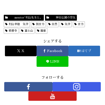
mentor~村山先生と。
神社仏閣の空気
村山幸徳 気学
仮吉方
自然
気学
吉方
修善寺
富士山
温泉
シェアする
X
Facebook
はてブ
LINE
フォローする