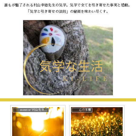
誰もが魅了される村山幸徳先生の気学。気学で全てを引き寄せた事実と感動。
「気学と引き寄せの法則」の秘密を味わい尽くす。
mentor~村山先生と。
心の本棚