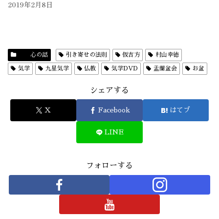
2019年2月8日
心の話
引き寄せの法則
仮吉方
村山幸徳
気学
九星気学
仏教
気学DVD
盂蘭盆会
お盆
シェアする
X
Facebook
はてブ
LINE
フォローする