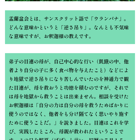
盂蘭盆会とは、サンスクリット語で「ウランバナ」。
どんな意味かというと「逆さ吊り」。なんとも不気味
な意味ですが、お釈迦様の教えです。
弟子の目連の母が、自己中心的な行い（飢餓の中、他
者より自分の子に多く食べ物を与えたこと）などによ
り地獄で逆さ吊りになり苦しんでいたのを神通力で観
た目連が、母を救おうと功徳を積むのですが、それで
は母を地獄から救うことは出来ません。相談を受けた
お釈迦様は「自分の力は自分の母を救うためばかりに
使うのではなく、他者をも分け隔てなく思いやり施す
ために使うことだ。」を説きました。目連はこれを学
び、実践したところ、母親が救われたということで
す。この日を解夏（げげ）と言い、旧暦の７月１５