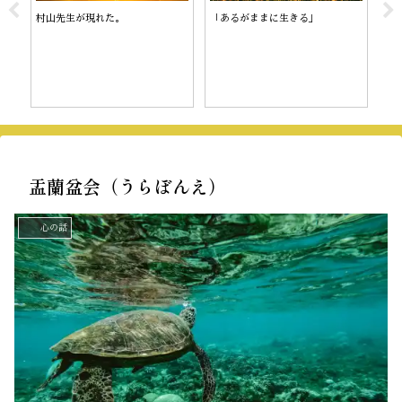
村山先生が現れた。
「あるがままに生きる」
陰
盂蘭盆会（うらぼんえ）
心の話