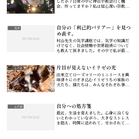
したか？日常の中に神社や教会行く機
会、作ってますか？私は信心深い宗教家
ではないのですが、あの参拝の空気が大
好きです。古くから守られてきた、神社
仏閣などに在る木々には特別な風格を感
自分の「利己的バリアー」を見つ
じます。これはその時の写真...
気学
め直す。
村山先生の気学講座では、気学の知識だ
けでなく、社会情勢や世界経済について
も教えて頂きました。その中で私が最も
引き込まれたのが、TPIで学んだような
人間行動学というような学びです。その
片目が見えないイリゼの光
生命の方向性を学ぶことが人間理解であ
心の話
り、気のもたらす天文学...
出来立てローズマリーのミニリースを興
味津々にのぞき込むイリゼうちの家族の
犬たち、猫たちは、みんなそれぞれ事情
があった子たちです。⇒犬と猫そしてこ
の写真、イリゼは今年の新入り。⇒この
犬とのご縁子犬を産ませては売るという
自分への処方箋
ブリーダーから犬を引き取...
心の話
最近、生活を変えました。心身に良くな
いとわかっていながら、大きなストレス
を抱え、時間に追われて、せかされて会
社勤めをしていた日々から、草木花を愛
でていける心ある生活へ。一生懸命過ぎ
て尖っている人や、心も体も潰れそうで