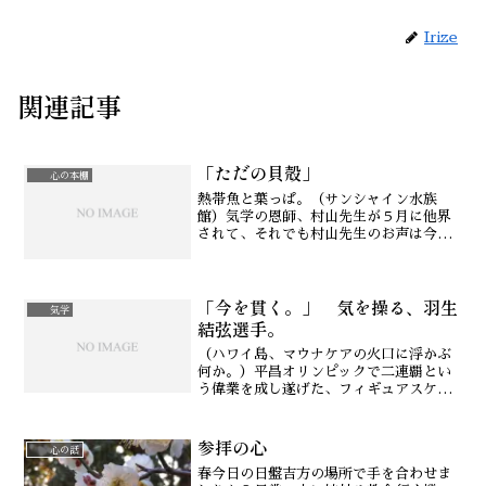
Irize
関連記事
「ただの貝殻」
心の本棚
熱帯魚と葉っぱ。（サンシャイン水族
館）気学の恩師、村山先生が５月に他界
されて、それでも村山先生のお声は今も
聴こえてきますし、教え解いてくださっ
た気学や生きる秘訣は今も心に生きてい
るのを感じます。そして、誰にとっても
「今を貫く。」 気を操る、羽生
大切な人、家族の死は辛いも...
気学
結弦選手。
（ハワイ島、マウナケアの火口に浮かぶ
何か。）平昌オリンピックで二連覇とい
う偉業を成し遂げた、フィギュアスケー
トの羽生結弦選手の言葉。その言葉は、
魔法のように数々の事実を成していきま
参拝の心
す。まさに「言霊の力」を感じずにはい
心の話
られません。羽生結弦さん...
春今日の日盤吉方の場所で手を合わせま