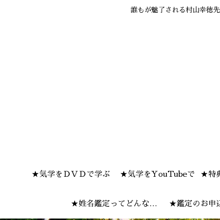
誰もが魅了される村山幸徳先
★気学をＤＶＤで学ぶ
★気学をYouTubeで
★特
★姓名鑑定ってどんな感
★鑑定のお申