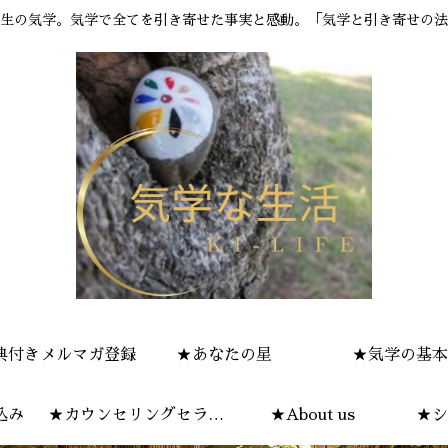
生の気学。気学で全てを引き寄せた事実と感動。「気学と引き寄せの法
典付きメルマガ登録
★あなたの星
★気学の基本
込み
★カウンセリングセラピ
★About us
★シ