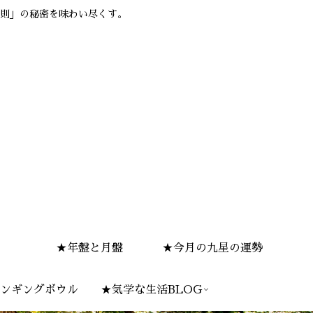
則」の秘密を味わい尽くす。
★年盤と月盤
★今月の九星の運勢
ンギングボウル
★気学な生活BLOG