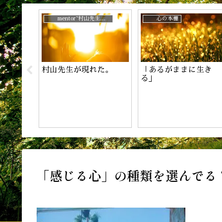
じ？
mentor~村山先生と。
心の本棚
村山先生が現れた。
「あるがままに生き
！
る」
「感じる心」の種類を選んでる