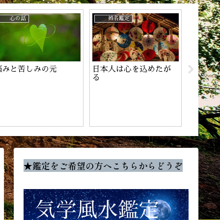
心の話
姓名鑑定
姓名鑑
悩みと苦しみの元
日本人は心を込めたが
チャン
る
★鑑定をご希望の方へこちらからどうぞ