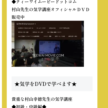
◆ティーワイムービードットコム
村山先生の気学講座オフィシャルＤＶＤ
販売中
★気学をDVDで学べます★
貴重な
村山幸徳先生の気学講座
◆初級・中級編◆