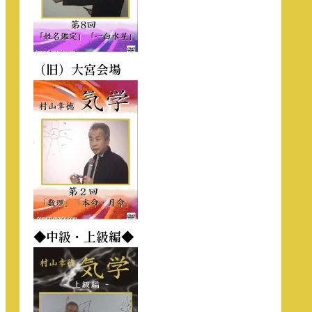
（旧）大宮会場
◆中級・上級編◆