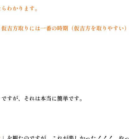
たらわかります。
、
仮吉方取り
には一番の時期（
仮吉方
を取りやすい）
」ですが、それは本当に簡単です。
ン
」を観たのですが、これが楽しかった！！！ やっ