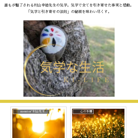
誰もが魅了される村山幸徳先生の気学。気学で全てを引き寄せた事実と感動。
「気学と引き寄せの法則」の秘密を味わい尽くす。
mentor~村山先生と。
心の本棚