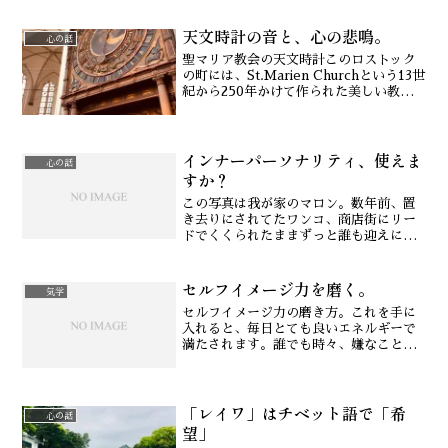
出来ず、その人のごく一部の言動だけを
見ることです。それは過去の経験による
天文時計の音と、心の悲鳴。
判断をしています。過去に...
心の話
聖マリア教会の天文時計このロストック
の町には、St.Marien Churchという13世
紀から250年かけて作られた美しい教会
があります。その中でひときわ重厚な存
在感がある、Die Astronomische Uhr
、天文時計。上が時計...
インナーパーソナリティ、使えま
心の話
すか？
この写真は我が家のマロン。数年前、置
き去りにされてたワンコ、商店街にリー
ドでくくられたままずっと誰も迎えに来
ず、保健所に行く手前でとある方に保護
され、我が家にやってきました。あの時
セルフイメージ力を磨く。
は3キロ弱でガリガリだったマロン。今で
気学
は5キロを超えました（...
セルフイメージ力の磨き方。これを手に
入れると、毎日とても良いエネルギーで
満たされます。誰でも時々、嫌なこと、
嫌な考えに支配されるときがあると思い
ます。そんな時、嫌だと思う事象にとら
われてしまうと、何をしても嫌な気分の
「レイワ」はチベット語で「希
一日で終わってしまいます...
心の話
望」