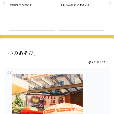
村山先生が現れた。
「あるがままに生きる」
陰
心のあそび。
2018.07.16