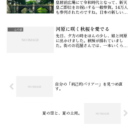
皇居前広場にて令和時代となって、新天
皇ご即位をお祝いする一般参賀。14万人
も参列されたのですね。日本の新しい時
代へ向けた、日本人の明るく期待する心
が感じられますね。令和元年初日、5月1
河原に咲く秋桜を愛でる
日はみなさんどのように過ごされました
心の話
か？私は偶然にも、皇...
先日、夕方の時をほんの少し、娘と河原
に出かけました。秋桜が揺れていまし
た。街のお花屋さんでは、一本いくらと
売られている秋桜が、河原では何の躊躇
もなく咲き誇り、そして素顔で風にわさ
わさと揺れていました。河原の強い風を
受けても、髪型が乱れても気...
自分の「利己的バリアー」を見つめ直
す。
夏の空と、夏の土用。