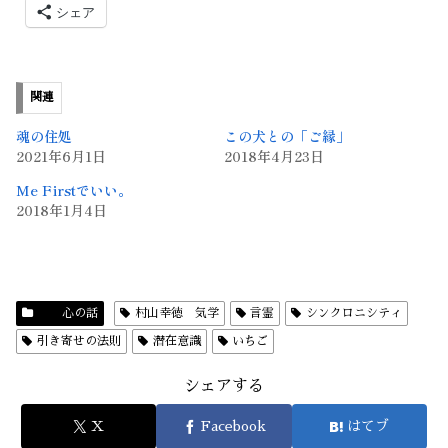
シェア
関連
魂の住処
この犬との「ご縁」
2021年6月1日
2018年4月23日
Me Firstでいい。
2018年1月4日
心の話
村山幸徳 気学
言霊
シンクロニシティ
引き寄せの法則
潜在意識
いちご
シェアする
X
Facebook
はてブ