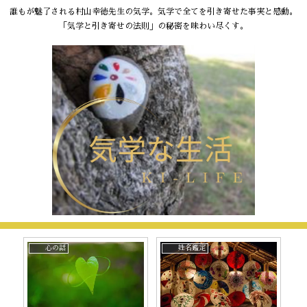
誰もが魅了される村山幸徳先生の気学。気学で全てを引き寄せた事実と感動。
「気学と引き寄せの法則」の秘密を味わい尽くす。
心の話
姓名鑑定