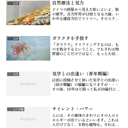
自然療法と気力
ね。
気学
ドイツの部屋から見えた虹いよいよ、娘
の留学。吉方作用が12倍となる大歳、い
わゆる建設方位でドイツへ。そのスター
トを祝福するように、部屋の窓からは虹
が！それも二重に。ところが、私に不調
が。特に凶方で来たわけでもないのだけ
ガラクタを手放す
ど、なんと胃腸炎で胃痙...
気学
「ガラクタ」クリアリングするのは、も
のを処分するということ。でもそれは物
質面のことだけではなく、もっと大切な
のは、必要ないものに執着してきたあな
たの、処分することへの「恐怖心」を取
り除くということ。
気学との出逢い（青年期編）
気学
以前に投稿させて頂いた気学との出逢い
（幼少期編）の続編になりますが・・・
その後、10年ほど経って私が20歳代にな
った頃のことだったと思います。私には
歳の離れた姉（優しく美人で、日本舞
踊、社交ダンス、フラなどダンスが得意
サイレント・パワー
な自慢の姉）がいるので...
心の本棚
人には、その身体のまわりにその人のエ
ネルギーが出ているといいます。これは
人だけでなく、生物も植物も。それはエ