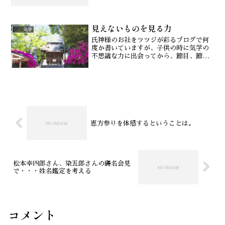
ーテル体といわれる、かすかな電磁エネ
ルギーだそうです。このエネルギーフィ
ールドが私たちそのもの。潜在意識とい
見えないものを見る力
うべきか、魂というべきか...
気学
氏神様のお社をツツジが彩るブログで何
度か書いていますが、子供の時に気学の
不思議な力に出会ってから、節目、節目
で見えないものの力に導かれてきまし
た。気学の村山幸徳先生に出会った時も
不思議なご縁でした。そういうことっ
て、誰でも経験があるのではな...
恵方参りを体感するということは。
松本幸四郎さん、染五郎さんの襲名会見
で・・・姓名鑑定を考える
コメント