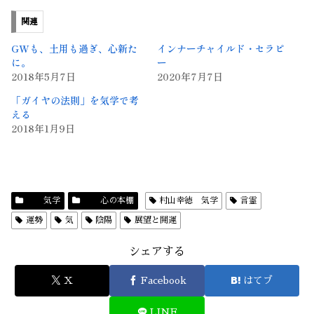
関連
GWも、土用も過ぎ、心新た
インナーチャイルド・セラピ
に。
ー
2018年5月7日
2020年7月7日
「ガイヤの法則」を気学で考
える
2018年1月9日
気学
心の本棚
村山幸徳 気学
言霊
運勢
気
陰陽
展望と開運
シェアする
X
Facebook
はてブ
LINE