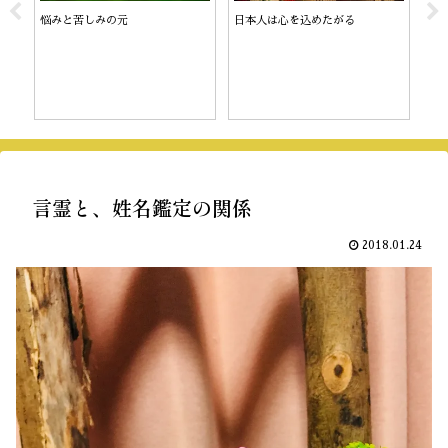
悩みと苦しみの元
日本人は心を込めたがる
チ
言霊と、姓名鑑定の関係
2018.01.24