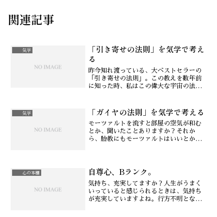
関連記事
「引き寄せの法則」を気学で考え
気学
る
昨今知れ渡っている、大ベストセラーの
「引き寄せの法則」。この教えを数年前
に知った時、私はこの偉大な宇宙の法則
をとても身近に感じました。【参考】引
き寄せの法則 エイブラハムとの対話 (引
「ガイヤの法則」を気学で考える
き寄せの法則シリーズ)それは多分、気学
気学
との共通点があった...
モーツァルトを流すと部屋の空気が和む
とか、聞いたことありますか？それか
ら、胎教にもモーツァルトはいいとか。
実際はモーツァルトに限らず音楽療法と
いうように音楽は人の心にも、動植物に
も、そして空間にも影響があるのです。
自尊心、Bランク。
それに思いを馳せるようなこ...
心の本棚
気持ち、充実してますか？人生がうまく
いっていると感じられるときは、気持ち
が充実していますよね。行方不明となっ
ていた２歳男児を発見したボランティア
の尾畠春夫さん、ボランティアをしてい