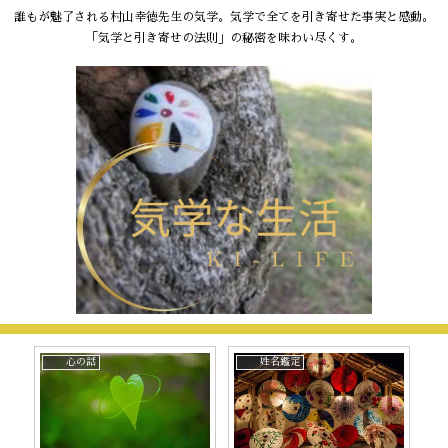
誰もが魅了される村山幸徳先生の気学。気学で全てを引き寄せた事実と感動。
「気学と引き寄せの法則」の秘密を味わい尽くす。
心の話
姓名鑑定