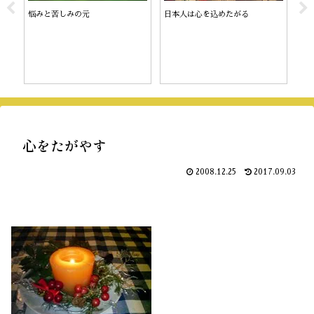
悩みと苦しみの元
日本人は心を込めたがる
チ
心をたがやす
2008.12.25
2017.09.03