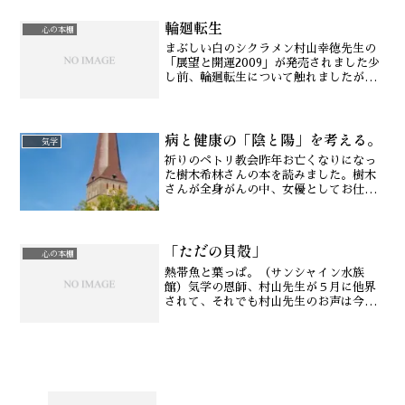
らっしゃる輝いたその表情からは、気持
輪廻転生
ちが充実していらっしゃる...
心の本棚
まぶしい白のシクラメン村山幸徳先生の
「展望と開運2009」が発売されました少
し前、輪廻転生について触れましたが、
学生の頃からこういった本には感銘を受
けてきました。高校生の頃に読ん
だ・・・三島由紀夫の「春の雪 (新潮文
病と健康の「陰と陽」を考える。
庫―豊饒の海)」。全4巻...
気学
祈りのペトリ教会昨年お亡くなりになっ
た樹木希林さんの本を読みました。樹木
さんが全身がんの中、女優としてお仕事
をしながら、淡々と生きていく様に心が
揺さぶられました。その病の中での樹木
さんの言葉が気学の陰陽思想と繋がりま
「ただの貝殻」
す。「病というものを駄目...
心の本棚
熱帯魚と葉っぱ。（サンシャイン水族
館）気学の恩師、村山先生が５月に他界
されて、それでも村山先生のお声は今も
聴こえてきますし、教え解いてくださっ
た気学や生きる秘訣は今も心に生きてい
るのを感じます。そして、誰にとっても
大切な人、家族の死は辛いも...