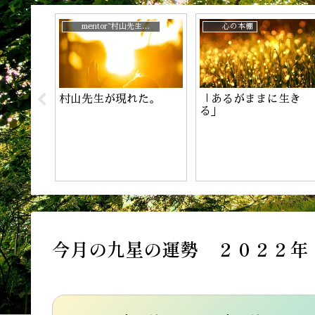
じ？
mentor~村山先生と。
心の本棚
村山先生が現れた。
「あるがままに生き
！
る」
今月の九星の運勢 ２０２２年