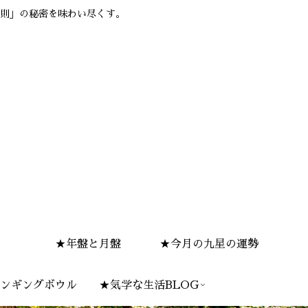
則」の秘密を味わい尽くす。
★年盤と月盤
★今月の九星の運勢
ンギングボウル
★気学な生活BLOG