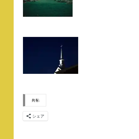
共有:
シェア