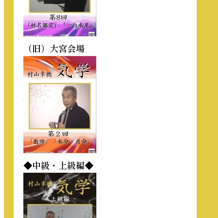
（旧）大宮会場
◆中級・上級編◆