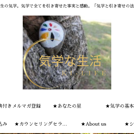
生の気学。気学で全てを引き寄せた事実と感動。「気学と引き寄せの法
典付きメルマガ登録
★あなたの星
★気学の基本
込み
★カウンセリングセラピ
★About us
★シ