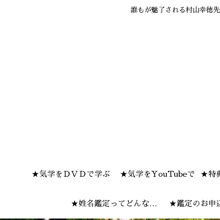
誰もが魅了される村山幸徳先
★気学をＤＶＤで学ぶ
★気学をYouTubeで
★特
★姓名鑑定ってどんな感
★鑑定のお申