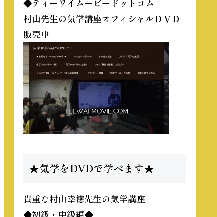
◆ティーワイムービードットコム
村山先生の気学講座オフィシャルＤＶＤ
販売中
★気学をDVDで学べます★
貴重な
村山幸徳先生の気学講座
◆初級・中級編◆