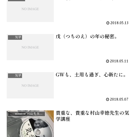
2018.05.13
戊（つちのえ）の年の秘密。
気学
2018.05.11
GWも、土用も過ぎ、心新たに。
気学
2018.05.07
貴重な、貴重な村山幸徳先生の気
mentor~村山先生と。
学講座