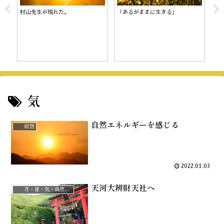
村山先生が現れた。
「あるがままに生きる」
陰
気
自然エネルギーを感じる
瞑想
2022.01.03
天河大辨財天社へ
月・星・気・自然治癒力