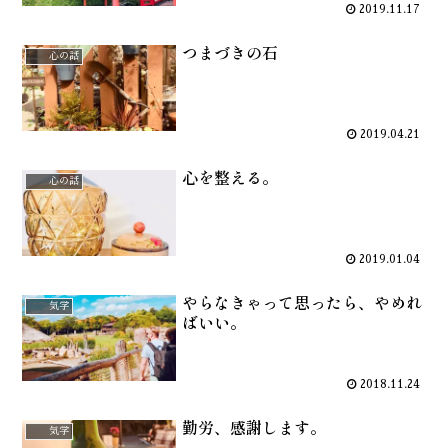
2019.11.17
つまづきの石
心の話
2019.04.21
心を整える。
心の話
2019.01.04
やらなきゃって思ったら、やめれ
気学
ばいい。
2018.11.24
勤労、感謝します。
気学