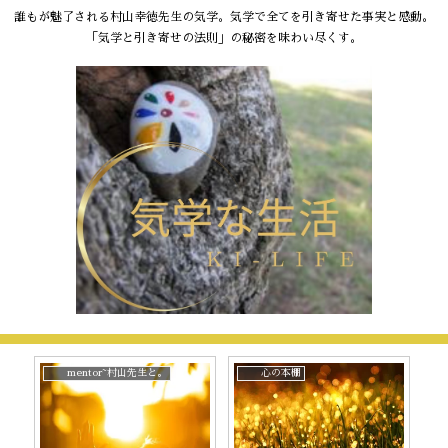
誰もが魅了される村山幸徳先生の気学。気学で全てを引き寄せた事実と感動。
「気学と引き寄せの法則」の秘密を味わい尽くす。
mentor~村山先生と。
心の本棚